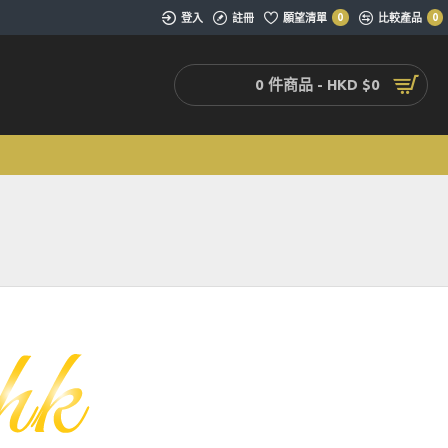
登入
註冊
願望清單
0
比較產品
0
0 件商品 - HKD $0