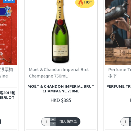
HOT
】银票梅
Moët & Chandon Imperial Brut
Perfume Tr
Wine
Champagne 750mL
樹下
MOËT & CHANDON IMPERIAL BRUT
PERFUME TR
CHAMPAGNE 750ML
2018葡
 MERLOT
HKD $385
加入購物車