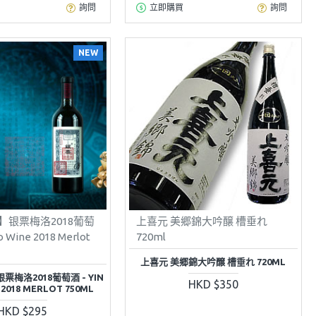
詢問
立即購買
詢問
NEW
】银票梅洛2018葡萄
上喜元 美郷錦大吟醸 槽垂れ
ao Wine 2018 Merlot
720ml
上喜元 美郷錦大吟醸 槽垂れ 720ML
梅洛2018葡萄酒 - YIN
HKD $350
 2018 MERLOT 750ML
HKD $295