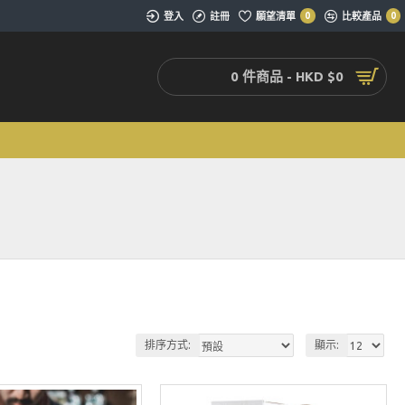
登入
註冊
願望清單
0
比較產品
0
0 件商品 - HKD $0
排序方式:
顯示: