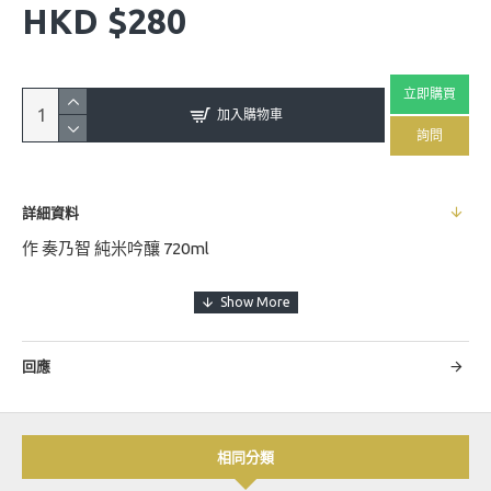
HKD $280
立即購買
加入購物車
詢問
詳細資料
作 奏乃智 純米吟釀 720ml
清水清三郎商店於1869年鈴鹿市若松村成立，公司成立60周年
改為「清水清三郎商店株式会社」。鈴鹿酒歷史悠久，自古即
回應
有「美酒鈴鹿國」之稱，鈴鹿川流域裡的神社，毎年都會舉行
「味酒祭」，酒標也與有著一千年歷史的日本和服染色道具
「伊勢型紙」中象徵長壽及繁榮的藤花結合而命名，「作」之
名取自於"未完成"謙虛之意。
相同分類