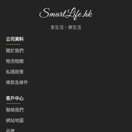
哈密瓜香甜味，清澈爽口 果香四溢，微甘口，易入喉
配搭: 刺身,海鮮,燒烤,爐端燒
享生活、樂生活
公司資料
『根據香港法律，不得在業務過程中，向未成年人售賣或供應
關於我們
令人醺醉的酒類。』
物流相關
"Under the law of Hong Kong, intoxicating liquor must not
私隱政策
be sold or supplied to a minor in the course of business."
條款及條件
客戶中心
聯絡我們
網站地圖
品牌