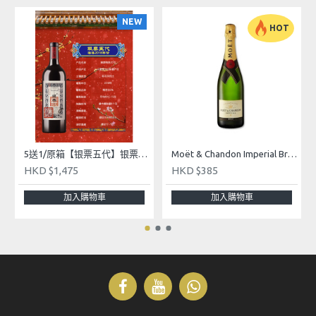
NEW
酒造名稱: 清水清三郎商店
HOT
産地: 三重県
產品級別: 純米吟釀
原料米: 米(国産)・米麹(国産米)
精米步合: 50%
5送1/原箱【银票五代】银票梅洛2018葡萄酒 - Yin Piao Wine 2018 Merlot 750ml
Moët & Chandon Imperial Brut Champagne 750mL
酒精度數: 15%
HKD $1,475
HKD $385
日本酒度：+1
加入購物車
加入購物車
酸度：1.5
貯存於 -5度
飲用方法: 常溫/冷飲
保存方法: 冷藏