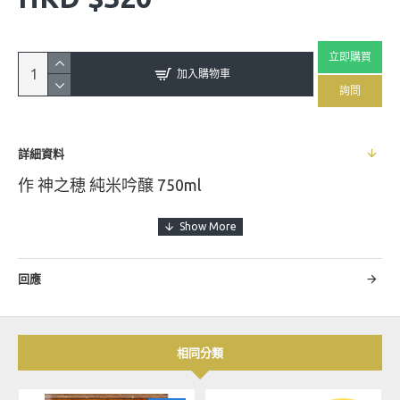
立即購買
加入購物車
詢問
詳細資料
作 神之穂 純米吟醸 750ml
「神之穂」是三重縣的特產酒米，「神穗」這個名
字的由來是因為稻米誕生並生長在神明的土地上，
回應
得天獨厚的地下水和氣候為釀酒提供了絕佳的條
件，這也是三重縣被稱為「味酒鈴鹿國」的原因之
一。而「作」則是鈴鹿市的一個著名酒廠，以其謙
相同分類
遜的態度和對釀酒的熱愛而聞名。