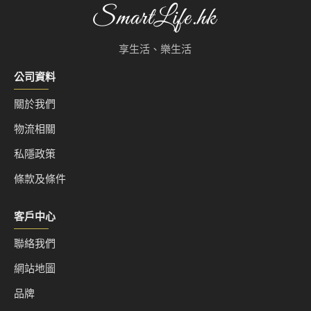
產品級別：純米吟釀
原料米：神の穂
享生活、樂生活
精米步合：55%
公司資料
酒精濃度：15%
關於我們
物流相關
味道溫和,帶有熱帶水果的華麗香氣,清爽的甜味和乾
淨的酸味
私隱政策
條款及條件
配搭: 餐前、前菜、刺身、壽司
客戶中心
聯絡我們
網站地圖
品牌