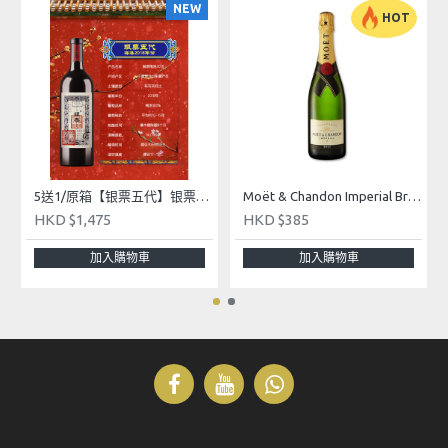
NEW
HOT
「作 神之穂 純米吟醸」以其獨特的口感和細膩的風
味贏得了酒友的喜愛。這款酒以55％的磨精度進行
釀造，每一滴酒都藴含著酒匠們的心血和對完美的
追求。散發著輕柔飄逸、優雅且令人愉悅的香氣。
入口極為柔和，米香自然綻放。隨後緩緩浮現的酸
度與輕盈甜味，搭配微妙的苦味，形成絕妙的平衡
5送1/原箱【银票五代】银票梅洛2018葡萄酒 - Yin Piao Wine 2018 Merlot 750ml
Moët & Chandon Imperial Brut Champagne 750mL
感。尾韻清爽俐落，讓人輕鬆暢飲，回味無窮。
HKD $1,475
HKD $385
加入購物車
加入購物車
出品名稱：作 神之穂 純米吟釀
清酒銘柄：作
生產地區：日本三重縣鈴鹿市
酒造名稱：清水清三郎商店株式會社