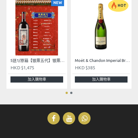
的光澤。
NEW
HOT
香氣：初聞時，濃郁的新鮮水果香氣撲鼻而來：成
熟的檸檬、多汁的梨子，或是新鮮採摘的桃子。餘
味則更偏向花香，略帶白花的芬芳，並伴有生薑和
粉紅胡椒的辛辣氣息。
口感：酒體結構飽滿，平衡了張力與圓潤，成熟柑
橘和熱帶水果的清新香氣更顯其濃郁。餘味悠長細
5送1/原箱【银票五代】银票梅洛2018葡萄酒 - Yin Piao Wine 2018 Merlot 750ml
Moët & Chandon Imperial Brut Champagne 750mL
膩。
HKD $1,475
HKD $385
飲用建議：建議在8°C時飲用，搭配海鮮或魚類菜
加入購物車
加入購物車
餚。
類型：香檳
產區：法國香檳區