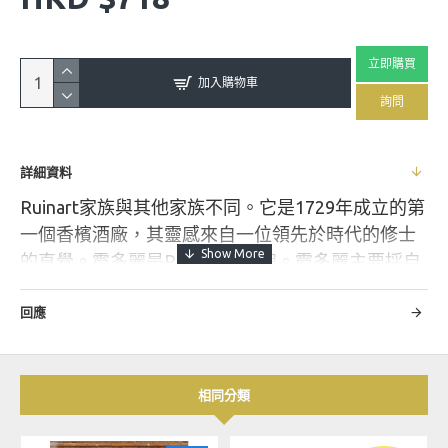
立即購買
加入購物車
詢問
詳細資料
Ruinart家族與其他家族不同。它是1729年成立的第
一個香檳酒廠，其靈感來自一位領先於時代的修士
的直覺。霞多麗是Ruinart的靈魂。霞多麗主要採自
Côte des Blancs和Montagne de Reims風土，是我
們所有酒品的核心所在。
回應
顏色：從外觀上看，Ruinart Blanc de Blancs 葡萄酒
相同分類
色澤鮮豔，呈美麗的淡黃色，略帶杏仁綠和翡翠綠