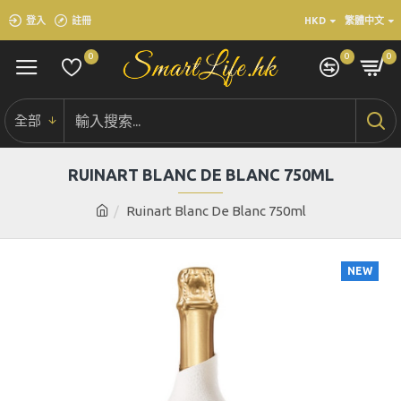
登入
註冊
HKD
繁體中文
0
0
0
全部
RUINART BLANC DE BLANC 750ML
Ruinart Blanc De Blanc 750ml
NEW